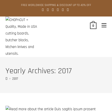
Skip
FREE WORLDWIDE SHIPPING & DISCOUNT UP TO 40% OFF
to
content
0
Yearly Archives: 2017
>
2017